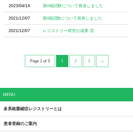
2023/04/14
第II相試験について発表しました
2021/12/07
第I相試験について発表しました
2021/12/07
レジストリー研究の成果 ③
Page 1 of 3
1
2
3
»
MENU
多系統萎縮症
レジストリーとは
患者登録の
ご案内